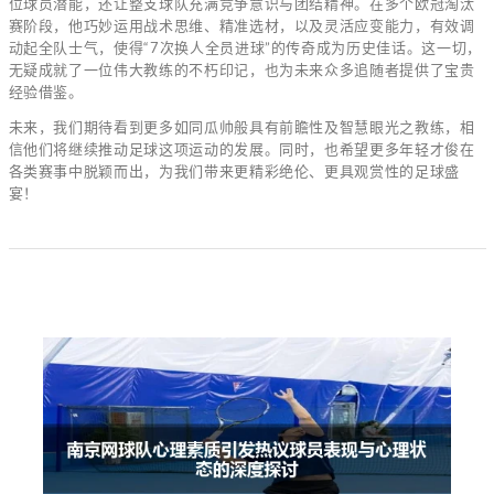
位球员潜能，还让整支球队充满竞争意识与团结精神。在多个欧冠淘汰
赛阶段，他巧妙运用战术思维、精准选材，以及灵活应变能力，有效调
动起全队士气，使得“7次换人全员进球”的传奇成为历史佳话。这一切，
无疑成就了一位伟大教练的不朽印记，也为未来众多追随者提供了宝贵
经验借鉴。
未来，我们期待看到更多如同瓜帅般具有前瞻性及智慧眼光之教练，相
信他们将继续推动足球这项运动的发展。同时，也希望更多年轻才俊在
各类赛事中脱颖而出，为我们带来更精彩绝伦、更具观赏性的足球盛
宴！