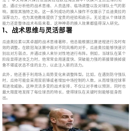
迹，通过分析他的战术思维、人员选择、临场调整以及对球队士气的影
响，展现其独特之处。这一系列成功的换人操作不仅展示了瓜迪奥拉的
深厚功力，也为其他教练提供了宝贵的经验和启示。无论是从个体球员
能力还是整体战术布局来看，这种神奇的换人效果都值得深入研究。
1、战术思维与灵活部署
瓜迪奥拉素以其卓越的战术思维著称，他总能根据比赛进程进行及时有
效的调整。在欧冠淘汰赛中面对不同风格的对手，瓜迪奥拉能够快速识
别出对方弱点，并通过换人来针对性地进行布阵。例如，当球队在某个
阶段显得进攻乏力时，他常常会用速度快、突破能力强的新援替换掉疲
惫不堪或状态不佳的主力，以此注入新的活力。
此外，他还善于利用场上局势变化来调整阵型。比如，在遇到防守强队
时，瓜帅可能会采用双前锋或者增加中场控制的人数，从而增强控球率
和进攻威胁。这种灵活多变的战术安排，不仅让对手难以预测，同时也
最大限度地发挥了每位球员的特长，使得球队在关键时刻能够挺身而
出。