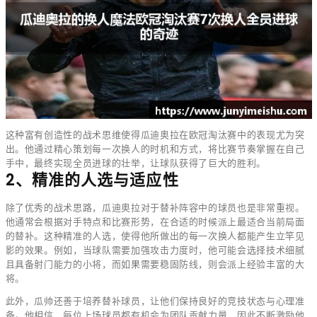
这种富有创造性的战术思维使得瓜迪奥拉在欧冠淘汰赛中的表现尤为突
出。他通过精心策划每一次换人的时机和方式，将比赛节奏掌握在自己
手中，最终实现全员进球的壮举，让球队获得了巨大的胜利。
2、精准的人选与适应性
除了优秀的战术思路，瓜迪奥拉对于替补阵容中的球员也是非常重视。
他通常会根据对手特点和比赛形势，在合适的时候派上最适合当前局面
的替补。这种精准的人选，使得他所做出的每一次换人都能产生立竿见
影的效果。例如，当球队需要加强攻击力度时，他可能会选择技术细腻
且具备射门能力的小将，而如果需要稳固防线，则会派上经验丰富的大
将。
此外，瓜帅还善于培养替补球员，让他们保持良好的竞技状态与心理准
备。他相信，每位上场球员都有机会为团队贡献力量，因此不断激励他