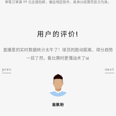
单笔订单满 99 元全国包邮，偏远地区除外，具体以结算页显示为准。
用户的评价!
了
直播里的实时数据统计太牛了！球员的跑动距离、得分趋势
一目了然，看比赛时更懂战术了📊
翁枫盼