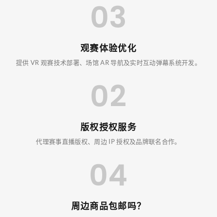
03
观赛体验优化
提供 VR 观赛技术部署、场馆 AR 导航及实时互动弹幕系统开发。
02
版权授权服务
代理赛事直播版权、周边 IP 授权及品牌联名合作。
04
周边商品包邮吗？