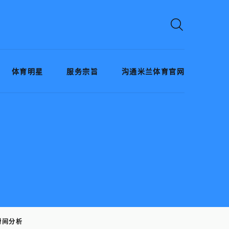
体育明星
服务宗旨
沟通米兰体育官网
瞬间分析