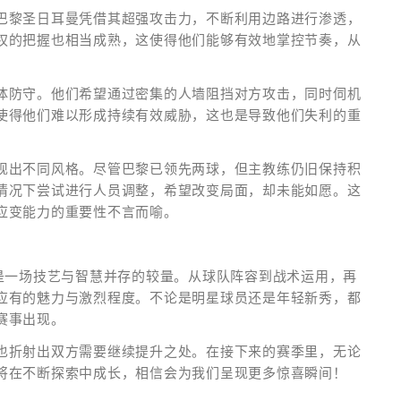
巴黎圣日耳曼凭借其超强攻击力，不断利用边路进行渗透，
权的把握也相当成熟，这使得他们能够有效地掌控节奏，从
体防守。他们希望通过密集的人墙阻挡对方攻击，同时伺机
使得他们难以形成持续有效威胁，这也是导致他们失利的重
现出不同风格。尽管巴黎已领先两球，但主教练仍旧保持积
情况下尝试进行人员调整，希望改变局面，却未能如愿。这
应变能力的重要性不言而喻。
是一场技艺与智慧并存的较量。从球队阵容到战术运用，再
应有的魅力与激烈程度。不论是明星球员还是年轻新秀，都
赛事出现。
也折射出双方需要继续提升之处。在接下来的赛季里，无论
将在不断探索中成长，相信会为我们呈现更多惊喜瞬间！