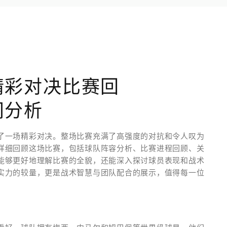
精彩对决比赛回
间分析
了一场精彩对决。整场比赛充满了高强度的对抗和令人叹为
详细回顾这场比赛，包括球队阵容分析、比赛进程回顾、关
能够更好地理解比赛的全貌，还能深入探讨球员表现和战术
实力的较量，更是战术智慧与团队配合的展示，值得每一位