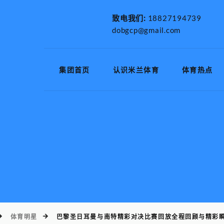
致电我们:
18827194739
dobgcp@gmail.com
集团首页
认识米兰体育
体育热点
体育明星
巴黎圣日耳曼与南特精彩对决比赛回放全程回顾与精彩