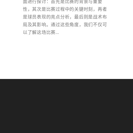
面进行探讨：首先是比赛的背景与重要
性，其次是比赛过程中的关键时刻，再者
是球员表现的亮点分析，最后则是战术布
局及其影响。通过这些角度，我们不仅可
以了解这场比赛...