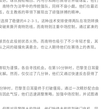
看好。球队拥有梅西、内马尔和姆巴佩等世界级球星，他们
，南特作为法甲中的传统强队，同样不容小觑。他们在最近
伍，在主教练的带领下展现出了顽强拼搏的精神。
选择了稳健的4-2-3-1。这种战术安排使得两队在攻防转换
突破来撕开南特防线，而南特则注重中场控制，通过紧凑的
球员在此役前状态火热，而南特也吸引了不少年轻才俊，其
队之间的碰撞充满悬念，也让人期待他们在赛场上的表现。
得较为谨慎，各自寻找机会。在第10分钟时，巴黎圣日耳曼
化解。然而，仅仅过了几分钟，他们又通过快速反击获得了
0分钟时，巴黎圣日耳曼终于打破僵局，通过一次精妙配合由
有因此气馁，他们迅速调整策略，加强中场控制，并试图通
。但面对巴黎强大的防线，他们始终未能找到破门良机。同