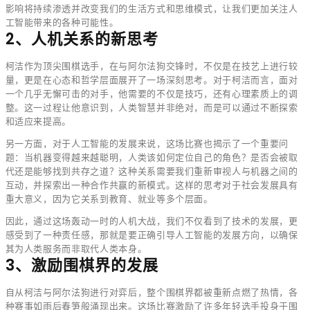
影响将持续渗透并改变我们的生活方式和思维模式，让我们更加关注人
工智能带来的各种可能性。
2、人机关系的新思考
柯洁作为顶尖围棋选手，在与阿尔法狗交锋时，不仅是在技艺上进行较
量，更是在心态和哲学层面展开了一场深刻思考。对于柯洁而言，面对
一个几乎无懈可击的对手，他需要的不仅是技巧，还有心理素质上的调
整。这一过程让他意识到，人类智慧并非绝对，而是可以通过不断探索
和适应来提高。
另一方面，对于人工智能的发展来说，这场比赛也揭示了一个重要问
题：当机器变得越来越聪明，人类该如何定位自己的角色？是否会被取
代还是能够找到共存之道？这种关系需要我们重新审视人与机器之间的
互动，并探索出一种合作共赢的新模式。这样的思考对于社会发展具有
重大意义，因为它关系到教育、就业等多个层面。
因此，通过这场轰动一时的人机大战，我们不仅看到了技术的发展，更
感受到了一种责任感，那就是要正确引导人工智能的发展方向，以确保
其为人类服务而非取代人类本身。
3、激励围棋界的发展
自从柯洁与阿尔法狗进行对弈后，整个围棋界都被重新点燃了热情，各
种赛事如雨后春笋般涌现出来。这场比赛激励了许多年轻选手投身于围