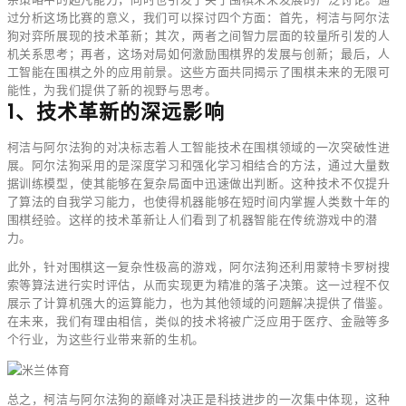
过分析这场比赛的意义，我们可以探讨四个方面：首先，柯洁与阿尔法
狗对弈所展现的技术革新；其次，两者之间智力层面的较量所引发的人
机关系思考；再者，这场对局如何激励围棋界的发展与创新；最后，人
工智能在围棋之外的应用前景。这些方面共同揭示了围棋未来的无限可
能性，为我们提供了新的视野与思考。
1、技术革新的深远影响
柯洁与阿尔法狗的对决标志着人工智能技术在围棋领域的一次突破性进
展。阿尔法狗采用的是深度学习和强化学习相结合的方法，通过大量数
据训练模型，使其能够在复杂局面中迅速做出判断。这种技术不仅提升
了算法的自我学习能力，也使得机器能够在短时间内掌握人类数十年的
围棋经验。这样的技术革新让人们看到了机器智能在传统游戏中的潜
力。
此外，针对围棋这一复杂性极高的游戏，阿尔法狗还利用蒙特卡罗树搜
索等算法进行实时评估，从而实现更为精准的落子决策。这一过程不仅
展示了计算机强大的运算能力，也为其他领域的问题解决提供了借鉴。
在未来，我们有理由相信，类似的技术将被广泛应用于医疗、金融等多
个行业，为这些行业带来新的生机。
总之，柯洁与阿尔法狗的巅峰对决正是科技进步的一次集中体现，这种