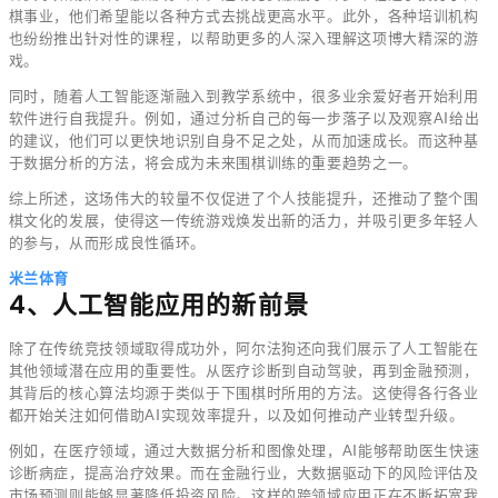
棋事业，他们希望能以各种方式去挑战更高水平。此外，各种培训机构
也纷纷推出针对性的课程，以帮助更多的人深入理解这项博大精深的游
戏。
同时，随着人工智能逐渐融入到教学系统中，很多业余爱好者开始利用
软件进行自我提升。例如，通过分析自己的每一步落子以及观察AI给出
的建议，他们可以更快地识别自身不足之处，从而加速成长。而这种基
于数据分析的方法，将会成为未来围棋训练的重要趋势之一。
综上所述，这场伟大的较量不仅促进了个人技能提升，还推动了整个围
棋文化的发展，使得这一传统游戏焕发出新的活力，并吸引更多年轻人
的参与，从而形成良性循环。
米兰体育
4、人工智能应用的新前景
除了在传统竞技领域取得成功外，阿尔法狗还向我们展示了人工智能在
其他领域潜在应用的重要性。从医疗诊断到自动驾驶，再到金融预测，
其背后的核心算法均源于类似于下围棋时所用的方法。这使得各行各业
都开始关注如何借助AI实现效率提升，以及如何推动产业转型升级。
例如，在医疗领域，通过大数据分析和图像处理，AI能够帮助医生快速
诊断病症，提高治疗效果。而在金融行业，大数据驱动下的风险评估及
市场预测则能够显著降低投资风险。这样的跨领域应用正在不断拓宽我