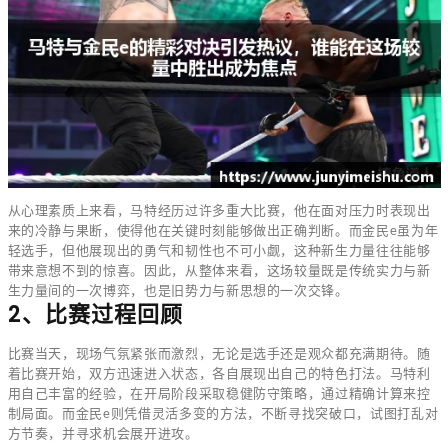
从心理素质上来看，马特经历过许多重大比赛，他在面对压力时表现出
来的冷静与果断，使得他在关键时刻能够做出正确判断。而金民e虽为年
轻选手，但他展现出的勇气和韧性也不可小觑，这种新生力量往往能够
带来意想不到的惊喜。因此，从整体来看，这场较量既是传统实力与新
生力量间的一次博弈，也是旧势力与新思想的一次交锋。
2、比赛过程回顾
比赛当天，现场气氛紧张而激烈，无论是选手还是观众都充满期待。随
着比赛开始，双方迅速进入状态，各自展现出自己的特色打法。马特利
用自己丰富的经验，在开局阶段采取稳健防守策略，通过精确计算来控
制局面。而金民e则凭借灵活多变的方法，不断寻找突破口，试图打乱对
方节奏，并寻求机会展开进攻。