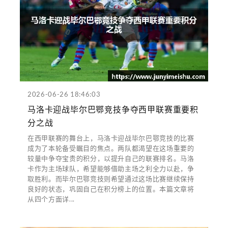
2026-06-26 18:46:03
马洛卡迎战毕尔巴鄂竞技争夺西甲联赛重要积
分之战
在西甲联赛的舞台上，马洛卡迎战毕尔巴鄂竞技的比赛
成为了本轮备受瞩目的焦点。两队都渴望在这场重要的
较量中争夺宝贵的积分，以提升自己的联赛排名。马洛
卡作为主场球队，希望能够借助主场之利全力以赴，争
取胜利。而毕尔巴鄂竞技则希望通过这场比赛继续保持
良好的状态，巩固自己在积分榜上的位置。本篇文章将
从四个方面详...