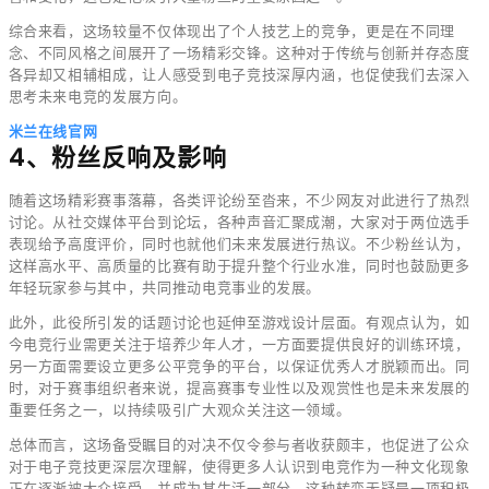
综合来看，这场较量不仅体现出了个人技艺上的竞争，更是在不同理
念、不同风格之间展开了一场精彩交锋。这种对于传统与创新并存态度
各异却又相辅相成，让人感受到电子竞技深厚内涵，也促使我们去深入
思考未来电竞的发展方向。
米兰在线官网
4、粉丝反响及影响
随着这场精彩赛事落幕，各类评论纷至沓来，不少网友对此进行了热烈
讨论。从社交媒体平台到论坛，各种声音汇聚成潮，大家对于两位选手
表现给予高度评价，同时也就他们未来发展进行热议。不少粉丝认为，
这样高水平、高质量的比赛有助于提升整个行业水准，同时也鼓励更多
年轻玩家参与其中，共同推动电竞事业的发展。
此外，此役所引发的话题讨论也延伸至游戏设计层面。有观点认为，如
今电竞行业需更关注于培养少年人才，一方面要提供良好的训练环境，
另一方面需要设立更多公平竞争的平台，以保证优秀人才脱颖而出。同
时，对于赛事组织者来说，提高赛事专业性以及观赏性也是未来发展的
重要任务之一，以持续吸引广大观众关注这一领域。
总体而言，这场备受瞩目的对决不仅令参与者收获颇丰，也促进了公众
对于电子竞技更深层次理解，使得更多人认识到电竞作为一种文化现象
正在逐渐被大众接受，并成为其生活一部分。这种转变无疑是一项积极