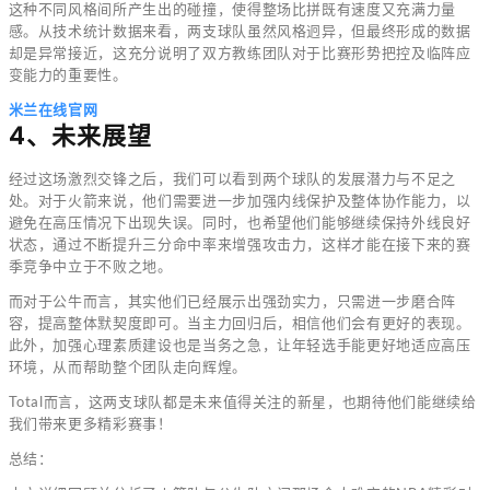
这种不同风格间所产生出的碰撞，使得整场比拼既有速度又充满力量
感。从技术统计数据来看，两支球队虽然风格迥异，但最终形成的数据
却是异常接近，这充分说明了双方教练团队对于比赛形势把控及临阵应
变能力的重要性。
米兰在线官网
4、未来展望
经过这场激烈交锋之后，我们可以看到两个球队的发展潜力与不足之
处。对于火箭来说，他们需要进一步加强内线保护及整体协作能力，以
避免在高压情况下出现失误。同时，也希望他们能够继续保持外线良好
状态，通过不断提升三分命中率来增强攻击力，这样才能在接下来的赛
季竞争中立于不败之地。
而对于公牛而言，其实他们已经展示出强劲实力，只需进一步磨合阵
容，提高整体默契度即可。当主力回归后，相信他们会有更好的表现。
此外，加强心理素质建设也是当务之急，让年轻选手能更好地适应高压
环境，从而帮助整个团队走向辉煌。
Total而言，这两支球队都是未来值得关注的新星，也期待他们能继续给
我们带来更多精彩赛事！
总结：