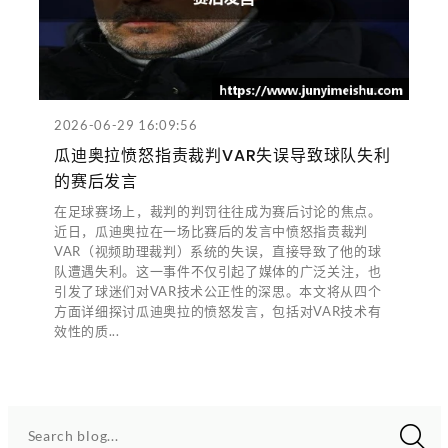
2026-06-29 16:09:56
瓜迪奥拉愤怒指责裁判VAR失误导致球队失利
的赛后发言
在足球赛场上，裁判的判罚往往成为赛后讨论的焦点。
近日，瓜迪奥拉在一场比赛后的发言中愤怒指责裁判
VAR（视频助理裁判）系统的失误，直接导致了他的球
队遭遇失利。这一事件不仅引起了媒体的广泛关注，也
引发了球迷们对VAR技术公正性的深思。本文将从四个
方面详细探讨瓜迪奥拉的愤怒发言，包括对VAR技术有
效性的质...
Search blog...