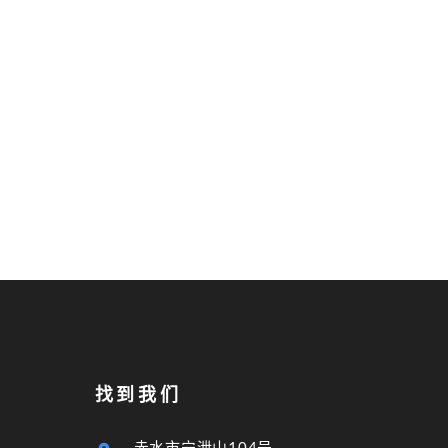
找到我们
赤水市宁泄山104号