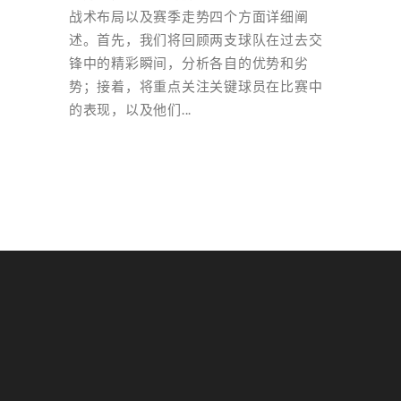
战术布局以及赛季走势四个方面详细阐
述。首先，我们将回顾两支球队在过去交
锋中的精彩瞬间，分析各自的优势和劣
势；接着，将重点关注关键球员在比赛中
的表现，以及他们...