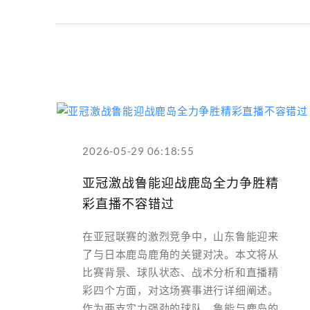
2026-05-29 06:18:55
亚冠激战鲁能迎战鹿岛全力争胜精
彩直播不容错过
在亚冠联赛的激烈竞争中，山东鲁能迎来
了与日本鹿岛鹿角的关键对决。本文将从
比赛背景、球队状态、战术分析和直播精
彩四个方面，对这场赛事进行详细阐述。
作为两支实力强劲的球队，鲁能与鹿岛的