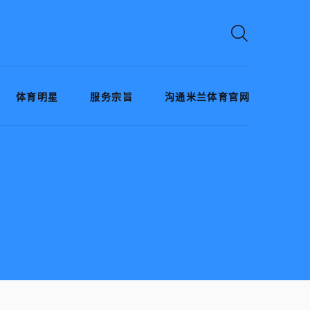
体育明星
服务宗旨
沟通米兰体育官网