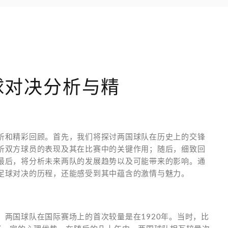
球对决分析与精
析和精彩回顾。首先，我们将探讨两国球队在历史上的交锋
析双方球员的表现及其在比赛中的关键作用；随后，细致回
最后，将分析未来两队的发展趋势以及可能带来的影响。通
足球对决的历程，还能感受到其中蕴含的激情与魅力。
两国球队在国际赛场上的首次较量是在1920年。当时，比