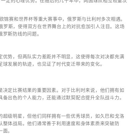
了一定的心理优势。在随后的几十年中，两国球队相互较量次
在欧锦赛和世界杯等重大赛事中，俄罗斯与比利时多次相遇。
大胜俄罗斯，使得双方在世界舞台上的对抗愈加引人注目。这场
俄罗斯防线的问题。
定优势，但两队实力差距并不明显，这使得每次对决都充满
足球发展的轨迹，也见证了时代变迁带来的变化。
是决定比赛结果的重要因素。对于比利时来说，他们拥有如
具备出色的个人能力，还能通过默契配合提升全队战斗力。
的超级明星，但他们同样拥有一些优秀球员，如久巴和戈洛
队整体战局。他们通常善于利用速度和身体素质来突破防
一面。