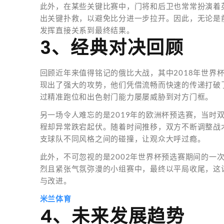
此外，在某些关键比赛中，门将和后卫也常常扮演着
出关键扑救，以避免比分进一步拉开。因此，无论是
发挥直接关系到最终结果。
3、经典对决回顾
回顾近年来值得铭记的俄比大战，其中2018年世界
现出了强大的攻势，他们凭借流畅而快速的传递打破
过精准跑位和出色射门能力屡屡威胁到对方门框。
另一场令人难忘的是2019年的欧洲杯预选赛，当时
程却异常跌宕起伏。随着时间推移，双方不断调整战
支球队不同风格之间的碰撞，让观众大呼过瘾。
此外，不可忽视的是2002年世界杯预选赛期间的一
烈且紧张气氛弥漫的小组赛中，最终以平局收尾，这
与改进。
米兰体育
4、未来发展趋势