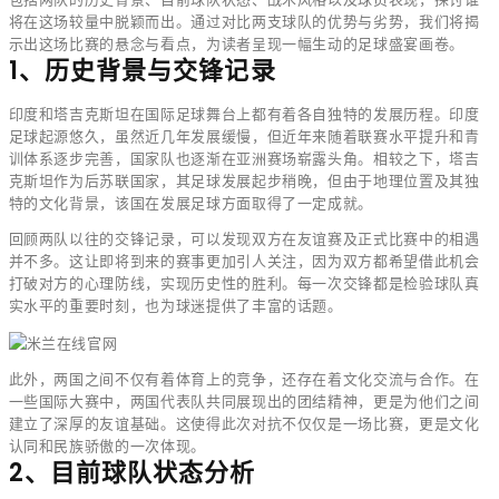
将在这场较量中脱颖而出。通过对比两支球队的优势与劣势，我们将揭
示出这场比赛的悬念与看点，为读者呈现一幅生动的足球盛宴画卷。
1、历史背景与交锋记录
印度和塔吉克斯坦在国际足球舞台上都有着各自独特的发展历程。印度
足球起源悠久，虽然近几年发展缓慢，但近年来随着联赛水平提升和青
训体系逐步完善，国家队也逐渐在亚洲赛场崭露头角。相较之下，塔吉
克斯坦作为后苏联国家，其足球发展起步稍晚，但由于地理位置及其独
特的文化背景，该国在发展足球方面取得了一定成就。
回顾两队以往的交锋记录，可以发现双方在友谊赛及正式比赛中的相遇
并不多。这让即将到来的赛事更加引人关注，因为双方都希望借此机会
打破对方的心理防线，实现历史性的胜利。每一次交锋都是检验球队真
实水平的重要时刻，也为球迷提供了丰富的话题。
此外，两国之间不仅有着体育上的竞争，还存在着文化交流与合作。在
一些国际大赛中，两国代表队共同展现出的团结精神，更是为他们之间
建立了深厚的友谊基础。这使得此次对抗不仅仅是一场比赛，更是文化
认同和民族骄傲的一次体现。
2、目前球队状态分析