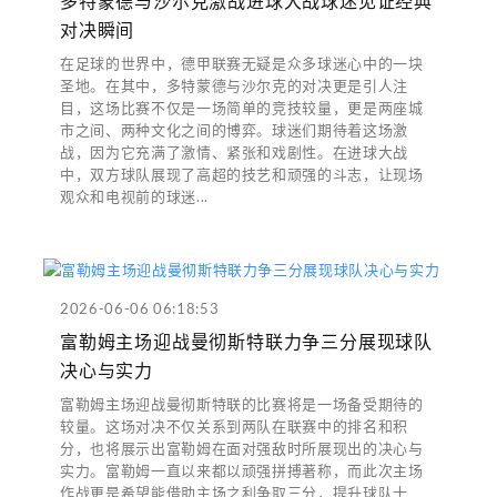
多特蒙德与沙尔克激战进球大战球迷见证经典
对决瞬间
在足球的世界中，德甲联赛无疑是众多球迷心中的一块
圣地。在其中，多特蒙德与沙尔克的对决更是引人注
目，这场比赛不仅是一场简单的竞技较量，更是两座城
市之间、两种文化之间的博弈。球迷们期待着这场激
战，因为它充满了激情、紧张和戏剧性。在进球大战
中，双方球队展现了高超的技艺和顽强的斗志，让现场
观众和电视前的球迷...
2026-06-06 06:18:53
富勒姆主场迎战曼彻斯特联力争三分展现球队
决心与实力
富勒姆主场迎战曼彻斯特联的比赛将是一场备受期待的
较量。这场对决不仅关系到两队在联赛中的排名和积
分，也将展示出富勒姆在面对强敌时所展现出的决心与
实力。富勒姆一直以来都以顽强拼搏著称，而此次主场
作战更是希望能借助主场之利争取三分，提升球队士