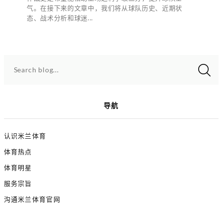
气。在接下来的文章中，我们将从球队历史、近期状
态、战术分析和球迷...
Search blog...
导航
认识米兰体育
体育热点
体育明星
服务宗旨
沟通米兰体育官网