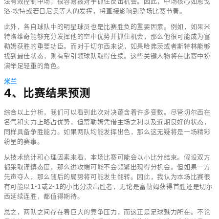
法有效控制中场，很容易被对手抓住反击机会。因此，中场核心如恩戈
洛·坎特或若日尼奥等人的发挥，将直接影响到整场比赛节奏。
此外，各自球队中的明星球员也是比赛胜负的重要因素。例如，如果米
特洛维奇能够充分发挥他的空中优势并抓住机会，那么他很可能成为富
勒姆获胜的重要功臣。而对于切尔西来说，如果哈弗茨或者斯特林能够
找到最佳状态，则有望引领球队取得佳绩。这些关键人物将在比赛中扮
演举足轻重的角色。
米兰
4、比赛结果预测
综合以上分析，我们可以看到此次对决蕴含着许多变数。尽管切尔西在
名气和实力上略占优势，但富勒姆凭借主场之利以及近期良好的状态，
同样具备争胜能力。如果两队均能发挥出色，那么这无疑将是一场精彩
纷呈的赛事。
从技术统计和心理因素来看，本场比赛可能会以小比分结束。假设双方
都采取谨慎态度，那么进攻端可能不会频繁出现得分机会。但如果一方
先声夺人，那么随后的局势将可能发生翻转。因此，我认为本场比赛很
有可能以1-1或2-1的小比分决出胜者，无论是富勒姆获得首胜还是切尔
西延续连胜，都值得期待。
总之，两队之间存在着巨大的竞争压力，而这正是足球魅力所在。不论