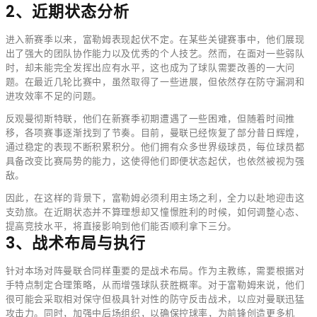
2、近期状态分析
进入新赛季以来，富勒姆表现起伏不定。在某些关键赛事中，他们展现
出了强大的团队协作能力以及优秀的个人技艺。然而，在面对一些弱队
时，却未能完全发挥出应有水平，这也成为了球队需要改善的一大问
题。在最近几轮比赛中，虽然取得了一些进展，但依然存在防守漏洞和
进攻效率不足的问题。
反观曼彻斯特联，他们在新赛季初期遭遇了一些困难，但随着时间推
移，各项赛事逐渐找到了节奏。目前，曼联已经恢复了部分昔日辉煌，
通过稳定的表现不断积累积分。他们拥有众多世界级球员，每位球员都
具备改变比赛局势的能力，这使得他们即便状态起伏，也依然被视为强
敌。
因此，在这样的背景下，富勒姆必须利用主场之利，全力以赴地迎击这
支劲旅。在近期状态并不算理想却又憧憬胜利的时候，如何调整心态、
提高竞技水平，将直接影响到他们能否顺利拿下三分。
3、战术布局与执行
针对本场对阵曼联合同样重要的是战术布局。作为主教练，需要根据对
手特点制定合理策略，从而增强球队获胜概率。对于富勒姆来说，他们
很可能会采取相对保守但极具针对性的防守反击战术，以应对曼联迅猛
攻击力。同时，加强中后场组织，以确保控球率，为前锋创造更多机