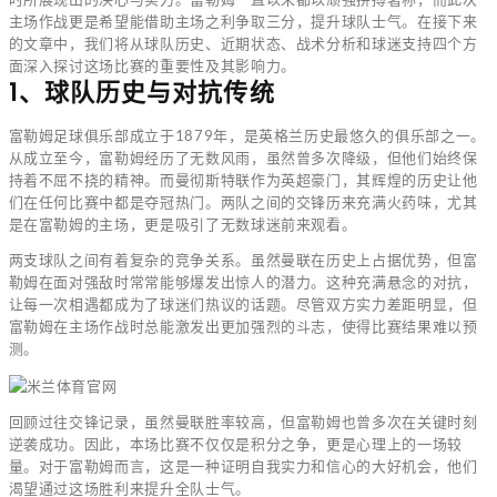
主场作战更是希望能借助主场之利争取三分，提升球队士气。在接下来
的文章中，我们将从球队历史、近期状态、战术分析和球迷支持四个方
面深入探讨这场比赛的重要性及其影响力。
1、球队历史与对抗传统
富勒姆足球俱乐部成立于1879年，是英格兰历史最悠久的俱乐部之一。
从成立至今，富勒姆经历了无数风雨，虽然曾多次降级，但他们始终保
持着不屈不挠的精神。而曼彻斯特联作为英超豪门，其辉煌的历史让他
们在任何比赛中都是夺冠热门。两队之间的交锋历来充满火药味，尤其
是在富勒姆的主场，更是吸引了无数球迷前来观看。
两支球队之间有着复杂的竞争关系。虽然曼联在历史上占据优势，但富
勒姆在面对强敌时常常能够爆发出惊人的潜力。这种充满悬念的对抗，
让每一次相遇都成为了球迷们热议的话题。尽管双方实力差距明显，但
富勒姆在主场作战时总能激发出更加强烈的斗志，使得比赛结果难以预
测。
回顾过往交锋记录，虽然曼联胜率较高，但富勒姆也曾多次在关键时刻
逆袭成功。因此，本场比赛不仅仅是积分之争，更是心理上的一场较
量。对于富勒姆而言，这是一种证明自我实力和信心的大好机会，他们
渴望通过这场胜利来提升全队士气。