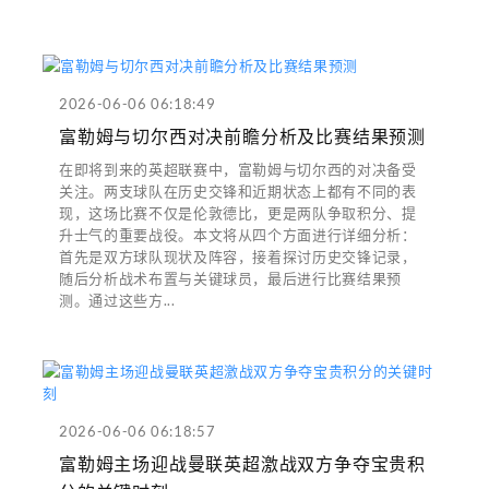
2026-06-06 06:18:49
富勒姆与切尔西对决前瞻分析及比赛结果预测
在即将到来的英超联赛中，富勒姆与切尔西的对决备受
关注。两支球队在历史交锋和近期状态上都有不同的表
现，这场比赛不仅是伦敦德比，更是两队争取积分、提
升士气的重要战役。本文将从四个方面进行详细分析：
首先是双方球队现状及阵容，接着探讨历史交锋记录，
随后分析战术布置与关键球员，最后进行比赛结果预
测。通过这些方...
2026-06-06 06:18:57
富勒姆主场迎战曼联英超激战双方争夺宝贵积