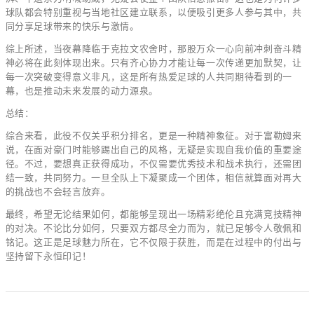
球队都会特别重视与当地社区建立联系，以便吸引更多人参与其中，共
同分享足球带来的快乐与激情。
综上所述，当夜幕降临于克拉文农舍时，那股万众一心向前冲刺奋斗精
神必将在此刻体现出来。只有齐心协力才能让每一次传递更加默契，让
每一次突破变得意义非凡，这是所有热爱足球的人共同期待看到的一
幕，也是推动未来发展的动力源泉。
总结：
综合来看，此役不仅关乎积分排名，更是一种精神象征。对于富勒姆来
说，在面对豪门时能够踢出自己的风格，无疑是实现自我价值的重要途
径。不过，要想真正获得成功，不仅需要优秀技术和战术执行，还需团
结一致，共同努力。一旦全队上下凝聚成一个团体，相信就算面对再大
的挑战也不会轻言放弃。
最终，希望无论结果如何，都能够呈现出一场精彩绝伦且充满竞技精神
的对决。不论比分如何，只要双方都尽全力而为，就已足够令人敬佩和
铭记。这正是足球魅力所在，它不仅限于获胜，而是在过程中的付出与
坚持留下永恒印记！